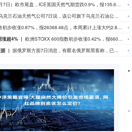
周五（8月7日）欧市尾盘，ICE英国天然气期货跌0.9%，报135.680便士/千卡，本周累计下跌5.96%。TTF基准荷兰天然气期货跌5.03%，报55.380欧元/兆瓦时，本周累跌6.88%，整体呈现出M形走势、绝大部分时间处于下跌状态。ICE欧盟碳排放交易许可（期货价格）涨1.82%，报82.85欧元/吨，本周累涨2.60%。
乌克兰石油天然气公司7日说，该公司旗下乌克兰石油公司遭遇了近几个月来最大规模的袭击。乌克兰石油天然气公司在官网发布消息说，俄方过去一晚袭击了乌克兰石油公司7处石油和天然气生产设施，导致公司关键生产设备受损、油气产量大幅下降。袭击未造成人员伤亡。（新华社）
德国DAX 30指数初步收涨0.87%，报26368.48点，本周累计上涨大约2.8%。法国股指初步收涨0.38%，意大利股指初步收涨0.11%、银行指数跌0.17%，英国股指初步收涨0.44%。
周涨超4%
欧洲STOXX 600指数初步收涨0.42%，报660.97点，本周累计上涨大约1.8%。欧元区STOXX 50指数初步收涨0.45%，报6531.80点，非农就业报告发布后一度达到6559.99点，本周累涨约4.2%。富时泛欧绩优300指数初步收涨0.43%，报2641.28点。
证据
据俄罗斯方面7日消息，有匿名俄罗斯黑客称，已获取北约直接参与袭击俄领土的书面证据。相关内容涉及乌克兰武装部队2026年7月袭击俄列宁格勒州和加里宁格勒州石油码头的事件。该匿名黑客透露，其获取的书面证据显示，受雇于北约情报部门的专家巴特·德瓦赫特向乌克兰国家安全局提供了列宁格勒州和加里宁格勒州石油码头以及俄罗斯天然气工业股份公司一艘液化天然气运输船的坐标情报。（央视新闻）