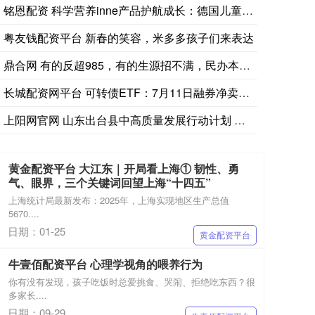
铭恩配资 科学营养inne产品护航成长：德国儿童营养专家成长
粤友钱配资平台 新春的笑容，米多多孩子们来表达
鼎合网 有的反超985，有的生源招不满，民办本科两重天
长城配资网平台 可转债ETF：7月11日融券净卖出18.5万
上阳网官网 山东出台县中高质量发展行动计划 鼓励具备条件县域
黄金配资平台 大江东｜开局看上海① 韧性、勇
气、眼界，三个关键词回望上海“十四五”
上海统计局最新发布：2025年，上海实现地区生产总值
5670....
日期：01-25
黄金配资平台
牛壹佰配资平台 心理学视角的喂养行为
你有没有发现，孩子吃饭时总爱挑食、哭闹、拒绝吃东西？很
多家长....
日期：09-29