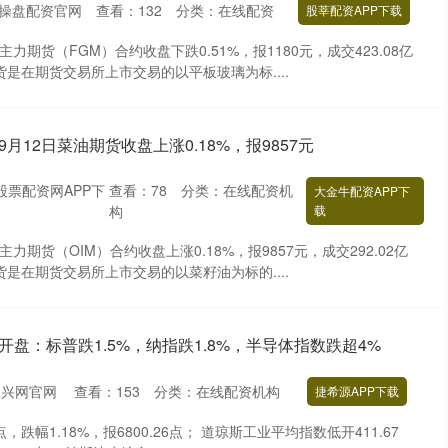
操盘配资官网
查看：
132
分类：
在线配资
股莘配资APP下载
力期货（FGM）合约收盘下跌0.51%，报1180元，成交423.08亿
是在期货交易所上市交易的以平板玻璃为标....
9月12日菜油期货收盘上涨0.18%，报9857元
股票配资网APP下
查看：
78
分类：
在线配资机
大金牛配资APP下
构
载
力期货（OIM）合约收盘上涨0.18%，报9857元，成交292.02亿
是在期货交易所上市交易的以菜籽油为标的....
开盘：标普跌1.5%，纳指跌1.8%，半导体指数跌超4%
启兴网官网
查看：
153
分类：
在线配资机构
捷希源APP下载
点，跌幅1.18%，报6800.26点； 道琼斯工业平均指数低开411.67