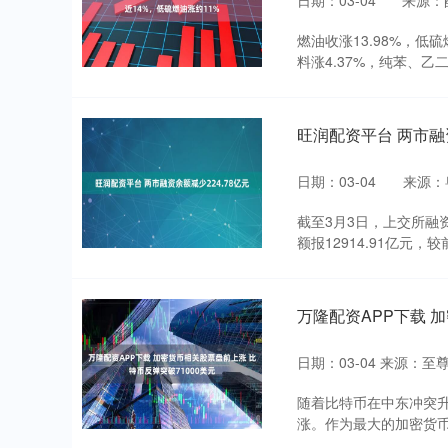
日期：03-04
来源：
燃油收涨13.98%，低硫燃
料涨4.37%，纯苯、乙二
旺润配资平台 两市融资
日期：03-04
来源：
截至3月3日，上交所融资
额报12914.91亿元，较
万隆配资APP下载 
日期：03-04
来源：至尊
随着比特币在中东冲突
涨。作为最大的加密货币，比特