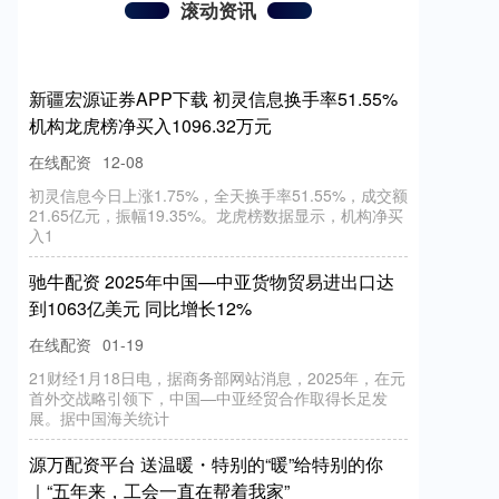
滚动资讯
新疆宏源证券APP下载 初灵信息换手率51.55%
机构龙虎榜净买入1096.32万元
在线配资
12-08
初灵信息今日上涨1.75%，全天换手率51.55%，成交额
21.65亿元，振幅19.35%。龙虎榜数据显示，机构净买
入1
驰牛配资 2025年中国—中亚货物贸易进出口达
到1063亿美元 同比增长12%
在线配资
01-19
21财经1月18日电，据商务部网站消息，2025年，在元
首外交战略引领下，中国—中亚经贸合作取得长足发
展。据中国海关统计
源万配资平台 送温暖・特别的“暖”给特别的你
｜“五年来，工会一直在帮着我家”