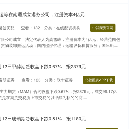
外运等在南通成立港务公司，注册资本4亿元
聚创优配
查看：
132
分类：
在线配资机构
中祥配资官网
有限公司成立，法定代表人为龚雪峰，注册资本为4亿元，经营范围包
货物装卸搬运活动；国内船舶代理；运输设备租赁服务；国际船....
月12日甲醇期货收盘下跌0.67%，报2379元
富明证券
查看：
123
分类：
联华证券
亿福配资APP下载
力期货（MAM）合约收盘下跌0.67%，报2379元，成交96.17亿
货是在期货交易所上市交易的以甲醇为标的的商....
月12日玻璃期货收盘下跌0.51%，报1180元