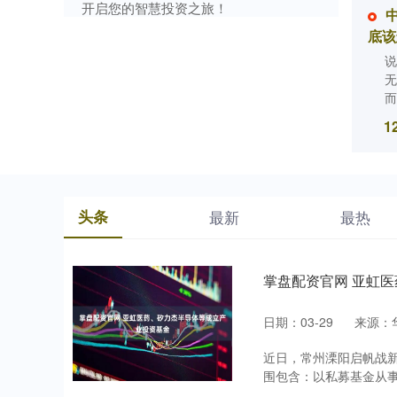
开启您的智慧投资之旅！
底该
说
无
而
1
头条
最新
最热
掌盘配资官网 亚虹
日期：03-29
来源：
近日，常州溧阳启帆战新
围包含：以私募基金从事