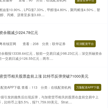
配资服务
查看：
90
分类：
在线配资机构
油涨10.90%，LPG涨7.33%，甲醇涨4.80%，聚丙烯涨4.50%，塑
醇、丙烯、沥青至多涨3.69....
余额减少224.78亿元
粤有钱官网
查看：
208
分类：
联华证券
旺润配资平台
余额报13338.64亿元，较前一交易日减少98.23亿元；深交所融资余
前一交易日减少126.55亿元；两市....
加密货币相关股票盘前上涨 比特币反弹突破71000美元
配资APP下载
查看：
113
分类：
在线配资机构
万隆配资APP下载
升级引发的抛售后出现反弹，与加密货币相关的股票在盘前交易中上
币上涨5.5%，报71,759.00美元。Strat....