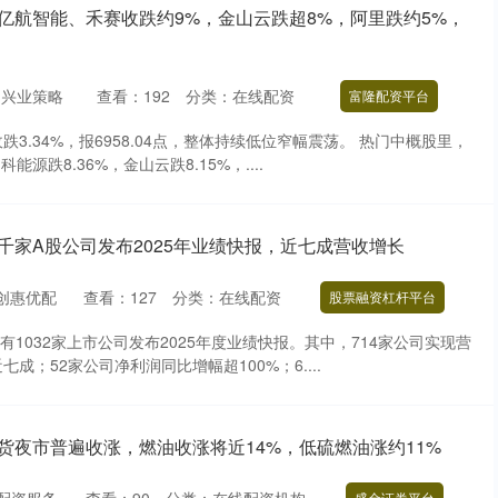
亿航智能、禾赛收跌约9%，金山云跌超8%，阿里跌约5%，
：兴业策略
查看：
192
分类：
在线配资
富隆配资平台
3.34%，报6958.04点，整体持续低位窄幅震荡。 热门中概股里，
能源跌8.36%，金山云跌8.15%，....
千家A股公司发布2025年业绩快报，近七成营收增长
创惠优配
查看：
127
分类：
在线配资
股票融资杠杆平台
有1032家上市公司发布2025年度业绩快报。其中，714家公司实现营
成；52家公司净利润同比增幅超100%；6....
货夜市普遍收涨，燃油收涨将近14%，低硫燃油涨约11%
盛金证券平台