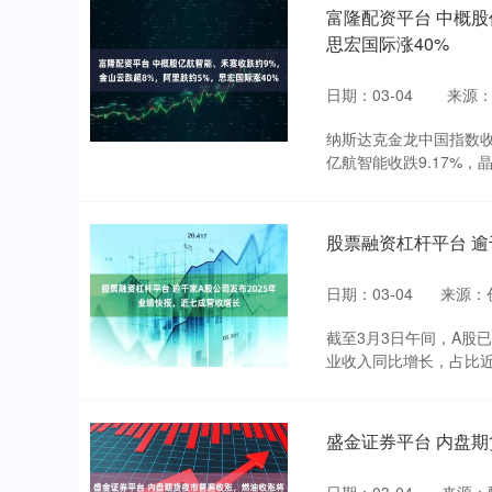
富隆配资平台 中概股
思宏国际涨40%
日期：03-04
来源
纳斯达克金龙中国指数收跌
亿航智能收跌9.17%，晶科
股票融资杠杆平台 逾
日期：03-04
来源：
截至3月3日午间，A股已
业收入同比增长，占比近七
盛金证券平台 内盘期